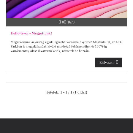
0
1678
Hello Győr - Megjöttünk!
Megérkeztünk az ország egyik legszebb városába, Győrbe! Mostantól itt, az ETO
Parkban is megtalálhatóak kiváló minőségű fehérneműink és 100%-ig
varrásmentes, olasz divattermékeink, nézzetek be hozzán..
Elolvasom
Tételek: 1 - 1 / 1 (1 oldal)