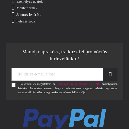
Személyes adatok
Mentett címek
Jelentés lekérése
Felejtés joga
Maradj naprakész, iratkozz fel promóciós
hírlevelünkre!
Írd
ide
az
Elolvastam és megértettem az
Adatvédelmi nyilatkozat - GDPR
szabályzatban
e-
leírtakat. Tudomásul veszem, hogy a regisztrációkor megadott adataim egy részét
mail
anonimizált formában a cég marketing célokra felhasználja.
címed