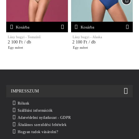
Kosárba
Kosárba
Lány bugyi - Testszínű
Lány bugyi - Alaska
K
2 100 Ft
/ db
2 100 Ft
/ db
Egy méret
Egy méret
IMPRESSZUM
Rólunk
Szállítási információk
Adatvédelmi nyilatkozat - GDPR
Általános szerződési feltételek
Hogyan tudok vásárolni?