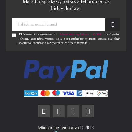
Maradj naprakész, iratkozz fel promóciós
hírlevelünkre!
Írd
ide
az
Elolvastam és megértettem az
Adatvédelmi nyilatkozat - GDPR
szabályzatban
e-
leírtakat. Tudomásul veszem, hogy a regisztrációkor megadott adataim egy részét
mail
anonimizált formában a cég marketing célokra felhasználja.
címed
Minden jog fenntartva © 2023