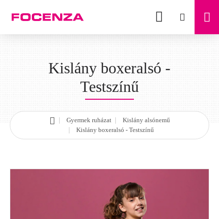
Kislány boxeralsó -
Testszínű
Gyermek ruházat
Kislány alsónemű
h
Kislány boxeralsó - Testszínű
o
m
e