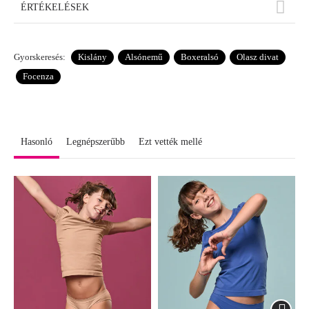
ÉRTÉKELÉSEK
Gyorskeresés:
Kislány
Alsónemű
Boxeralsó
Olasz divat
Focenza
Hasonló
Legnépszerűbb
Ezt vették mellé