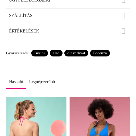
ÜGYFÉLSZOLGÁLAT
SZÁLLÍTÁS
ÉRTÉKELÉSEK
Gyorskeresés:
Bikini
alsó
olasz divat
Focenza
Hasonló
Legnépszerűbb