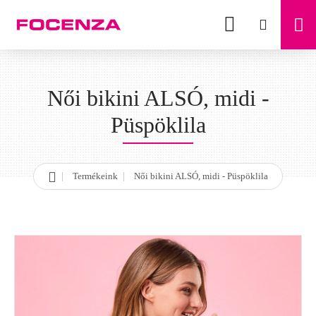
Női bikini ALSÓ, midi -
Püspöklila
Termékeink
Női bikini ALSÓ, midi - Püspöklila
h
o
m
e