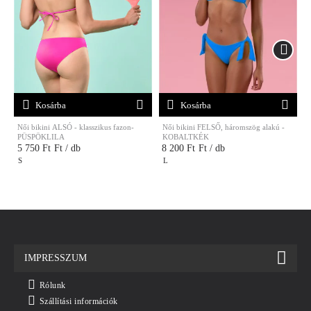
Kosárba
Kosárba
Női bikini ALSÓ - klasszikus fazon-
Női bikini FELSŐ, háromszög alakú -
N
PÜSPÖKLILA
KOBALTKÉK
5 750 Ft
Ft / db
8 200 Ft
Ft / db
S
L
IMPRESSZUM
Rólunk
Szállítási információk