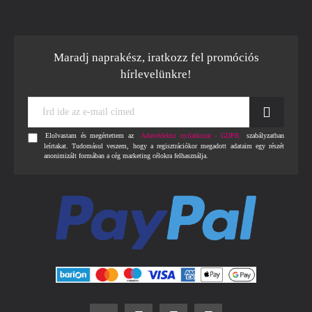
Maradj naprakész, iratkozz fel promóciós
hírlevelünkre!
Írd
ide
az
Elolvastam és megértettem az
Adatvédelmi nyilatkozat - GDPR
szabályzatban
e-
leírtakat. Tudomásul veszem, hogy a regisztrációkor megadott adataim egy részét
mail
anonimizált formában a cég marketing célokra felhasználja.
címed