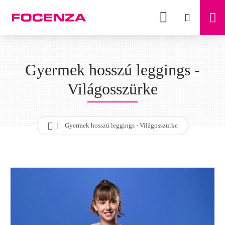
Gyermek hosszú leggings -
Világosszürke
Gyermek hosszú leggings - Világosszürke
h
o
m
e