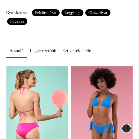
Gyorskeresés:
Felsőruházat
Leggings
Olasz divat
Focenza
Hasonló
Legnépszerűbb
Ezt vették mellé