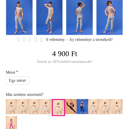
0 vélemény
-
Írj véleményt a termékről!
4 900 Ft
Áraink az ÁFA értékét tartalmazzák!
Méret
Egy méret
Más színben szeretnéd?