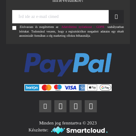
hírlevelünkre!
Írd
ide
az
Elolvastam és megértettem az
Adatvédelmi nyilatkozat - GDPR
szabályzatban
e-
leírtakat. Tudomásul veszem, hogy a regisztrációkor megadott adataim egy részét
mail
anonimizált formában a cég marketing célokra felhasználja.
címed
Minden jog fenntartva © 2023
Készítette: