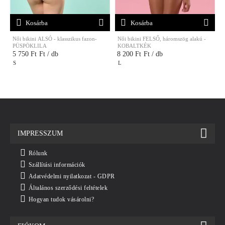
Kosárba
Kosárba
Női bikini ALSÓ - klasszikus fazon-
Női bikini FELSŐ, háromszög alakú -
N
PÜSPÖKLILA
KOBALTKÉK
5 750 Ft
Ft / db
8 200 Ft
Ft / db
S
L
IMPRESSZUM
Rólunk
Szállítási információk
Adatvédelmi nyilatkozat - GDPR
Általános szerződési feltételek
Hogyan tudok vásárolni?