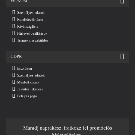
FIÓKOM
Személyes adatok
Rendeléstörténet
Kívánságlista
Hírlevél beállítások
Termékvisszaküldés
GDPR
Eszköztár
Személyes adatok
Mentett címek
Jelentés lekérése
Felejtés joga
Maradj naprakész, iratkozz fel promóciós