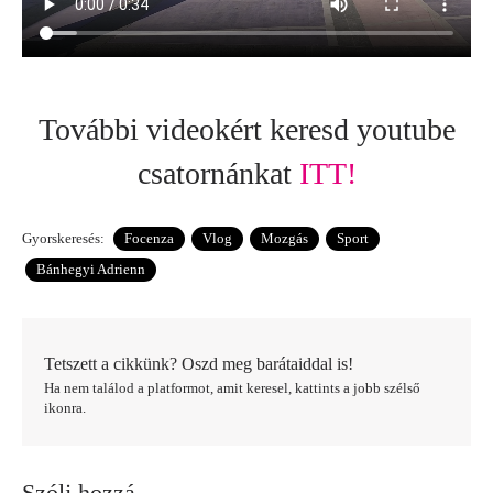
További videokért keresd youtube
csatornánkat
ITT!
Gyorskeresés:
Focenza
Vlog
Mozgás
Sport
Bánhegyi Adrienn
Tetszett a cikkünk? Oszd meg barátaiddal is!
Ha nem találod a platformot, amit keresel, kattints a jobb szélső
ikonra.
Szólj hozzá