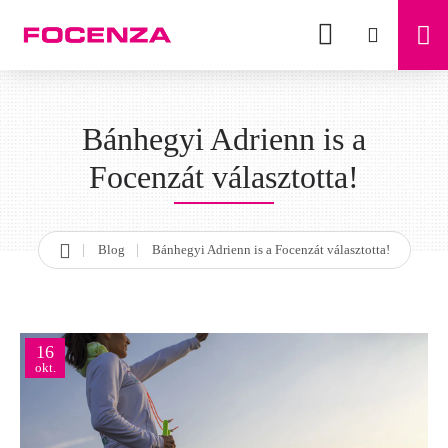
Bánhegyi Adrienn is a
Focenzát választotta!
Blog
Bánhegyi Adrienn is a Focenzát választotta!
h
o
m
e
16
okt.