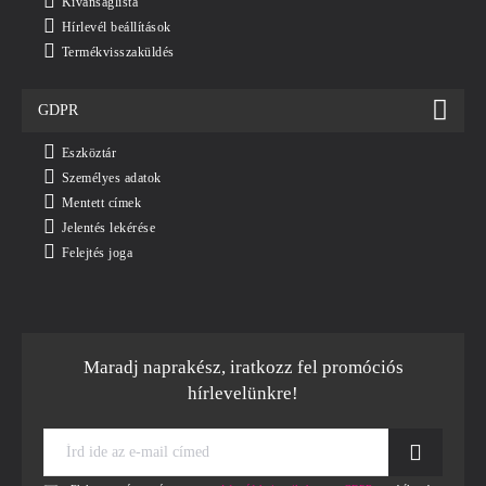
Kívánságlista
Hírlevél beállítások
Termékvisszaküldés
GDPR
Eszköztár
Személyes adatok
Mentett címek
Jelentés lekérése
Felejtés joga
Maradj naprakész, iratkozz fel promóciós
hírlevelünkre!
Írd
ide
az