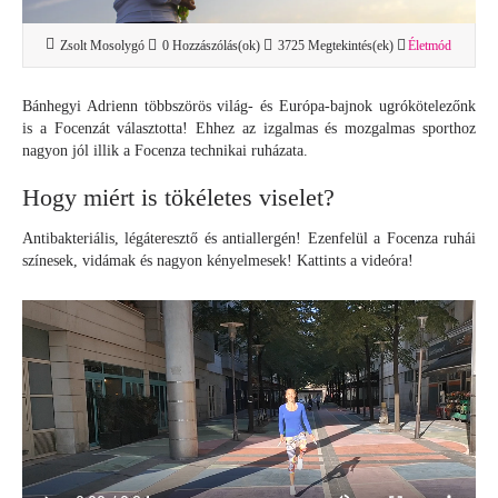
Zsolt Mosolygó
0 Hozzászólás(ok)
3725 Megtekintés(ek)
Életmód
Bánhegyi Adrienn többszörös világ- és Európa-bajnok ugrókötelezőnk
is a Focenzát választotta! Ehhez az izgalmas és mozgalmas sporthoz
nagyon jól illik a Focenza technikai ruházata.
Hogy miért is tökéletes viselet?
Antibakteriális, légáteresztő és antiallergén! Ezenfelül a Focenza ruhái
színesek, vidámak és nagyon kényelmesek! Kattints a videóra!