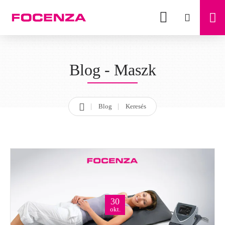
Blog - Maszk
Blog
Keresés
h
o
m
e
30
okt.