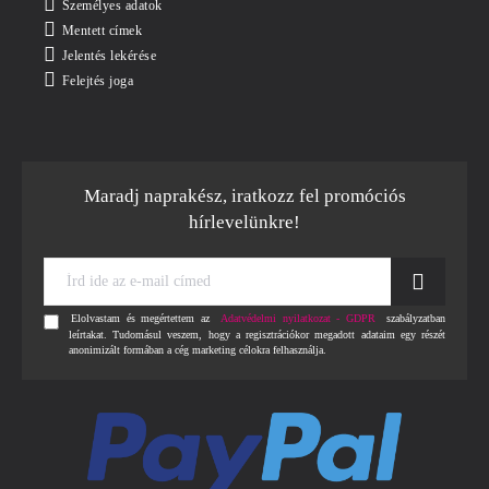
Személyes adatok
Mentett címek
Jelentés lekérése
Felejtés joga
Maradj naprakész, iratkozz fel promóciós
hírlevelünkre!
Írd
ide
az
Elolvastam és megértettem az
Adatvédelmi nyilatkozat - GDPR
szabályzatban
e-
leírtakat. Tudomásul veszem, hogy a regisztrációkor megadott adataim egy részét
mail
anonimizált formában a cég marketing célokra felhasználja.
címed