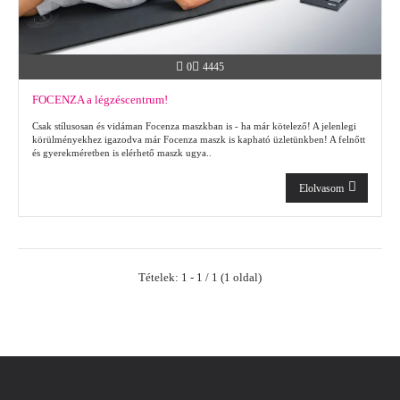
0
4445
FOCENZA a légzéscentrum!
Csak stílusosan és vidáman Focenza maszkban is - ha már kötelező! A jelenlegi
körülményekhez igazodva már Focenza maszk is kapható üzletünkben! A felnőtt
és gyerekméretben is elérhető maszk ugya..
Elolvasom
Tételek: 1 - 1 / 1 (1 oldal)