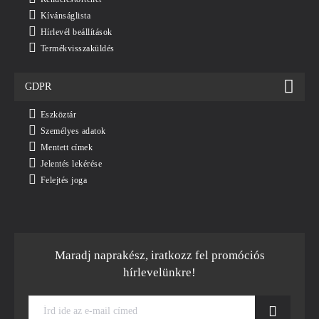
Kívánságlista
Hírlevél beállítások
Termékvisszaküldés
GDPR
Eszköztár
Személyes adatok
Mentett címek
Jelentés lekérése
Felejtés joga
Maradj naprakész, iratkozz fel promóciós
hírlevelünkre!
Írd
ide