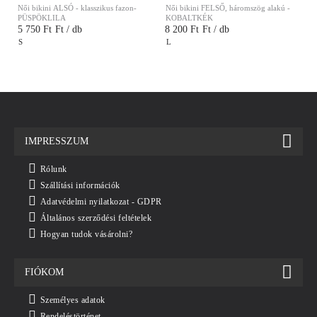
Női bikini ALSÓ - klasszikus fazon-
Női bikini FELSŐ, háromszög alakú -
N
PÜSPÖKLILA
KOBALTKÉK
5 750 Ft
Ft / db
8 200 Ft
Ft / db
S
L
IMPRESSZUM
Rólunk
Szállítási információk
Adatvédelmi nyilatkozat - GDPR
Általános szerződési feltételek
Hogyan tudok vásárolni?
FIÓKOM
Személyes adatok
Rendeléstörténet