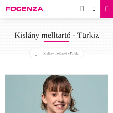
Kislány melltartó - Türkiz
Kislány melltartó - Türkiz
h
o
m
e