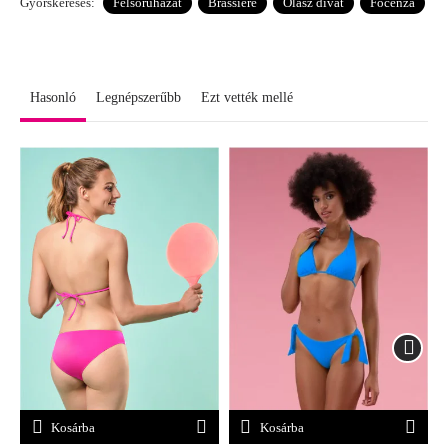
Gyorskeresés:
Felsőruházat
Brassiere
Olasz divat
Focenza
Hasonló
Legnépszerűbb
Ezt vették mellé
Kosárba
Kosárba