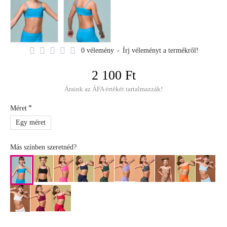
0 vélemény
-
Írj véleményt a termékről!
2 100 Ft
Áraink az ÁFA értékét tartalmazzák!
Méret
Egy méret
Más színben szeretnéd?