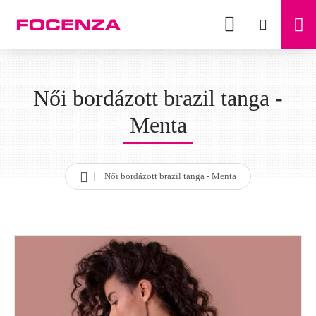
Női bordázott brazil tanga -
Menta
Női bordázott brazil tanga - Menta
h
o
m
e