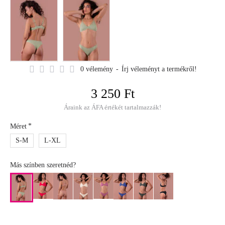
0 vélemény
-
Írj véleményt a termékről!
3 250 Ft
Áraink az ÁFA értékét tartalmazzák!
Méret
S-M
L-XL
Más színben szeretnéd?