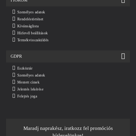
FIÓKOM
Személyes adatok
Rendeléstörténet
Kívánságlista
Hírlevél beállítások
Termékvisszaküldés
GDPR
Eszköztár
Személyes adatok
Mentett címek
Jelentés lekérése
Felejtés joga
Maradj naprakész, iratkozz fel promóciós
hírlevelünkre!