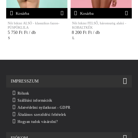
Kosárba
Kosárba
Női bikini ALSÓ - klasszikus fazon-
Női bikini FELSŐ, háromszög alakú -
N
PÜSPÖKLILA
KOBALTKÉK
5 750 Ft
Ft / db
8 200 Ft
Ft / db
S
L
IMPRESSZUM
Rólunk
Szállítási információk
Adatvédelmi nyilatkozat - GDPR
Általános szerződési feltételek
Hogyan tudok vásárolni?