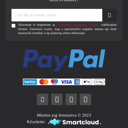
Írd
ide
az
Elolvastam és megértettem az
Adatvédelmi nyilatkozat - GDPR
szabályzatban
e-
leírtakat. Tudomásul veszem, hogy a regisztrációkor megadott adataim egy részét
mail
anonimizált formában a cég marketing célokra felhasználja.
címed
Minden jog fenntartva © 2023
Készítette: