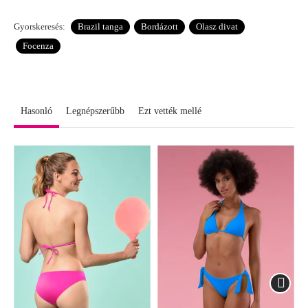
Gyorskeresés:
Brazil tanga
Bordázott
Olasz divat
Focenza
Hasonló
Legnépszerűbb
Ezt vették mellé