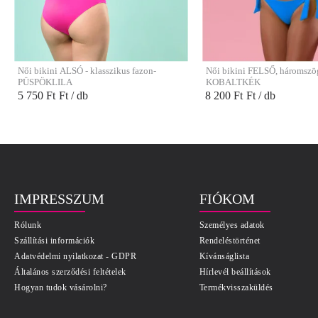
Női bikini ALSÓ - klasszikus fazon-
Női bikini FELSŐ, háromszög
PÜSPÖKLILA
KOBALTKÉK
5 750 Ft
Ft / db
8 200 Ft
Ft / db
IMPRESSZUM
FIÓKOM
Rólunk
Személyes adatok
Szállítási információk
Rendeléstörténet
Adatvédelmi nyilatkozat - GDPR
Kívánságlista
Általános szerződési feltételek
Hírlevél beállítások
Hogyan tudok vásárolni?
Termékvisszaküldés