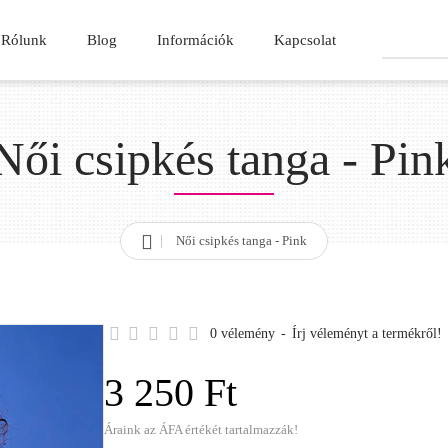
Rólunk
Blog
Információk
Kapcsolat
Keresés
Női csipkés tanga - Pin
Női csipkés tanga - Pink
h
o
m
e
0 vélemény
-
Írj véleményt a termékről!
3 250 Ft
Áraink az ÁFA értékét tartalmazzák!