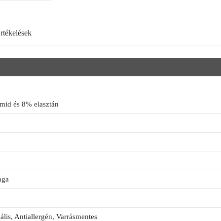
rtékelések
mid és 8% elasztán
ű
nga
ális, Antiallergén, Varrásmentes