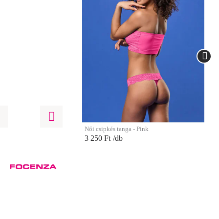
Női csipkés tanga - Pink
3 250 Ft
/db