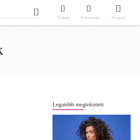
Fiókom
Kedvenceim
Kosaram
k
Legutóbb megtekintett