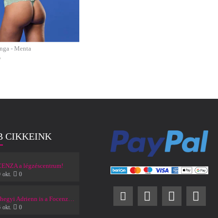
anga - Menta
b
B CIKKEINK
ENZA a légzéscentrum!
0
okt.
0
Bánhegyi Adrienn is a Focenzát választotta!
6
okt.
0