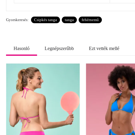
Gyorskeresés:
Csipkés tanga
tanga
fehérnemű
Hasonló
Legnépszerűbb
Ezt vették mellé