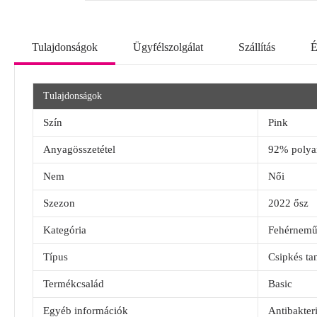
Tulajdonságok
Ügyfélszolgálat
Szállítás
É
Tulajdonságok
Szín
Pink
Anyagösszetétel
92% polya
Nem
Női
Szezon
2022 ősz
Kategória
Fehérnem
Típus
Csipkés ta
Termékcsalád
Basic
Egyéb információk
Antibakteri