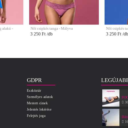
 alakú -
Női csipkés tanga - Mályva
Női csipkés t
3 250 Ft
/db
3 250 Ft
/d
GDPR
LEGÚJAB
Eszköztár
Személyes adatok
FOC
3
Mentett címek
Jelentés lekérése
Felejtés joga
1