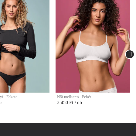
yi - Fekete
Női melltartó - Fehér
b
2 450 Ft
/ db