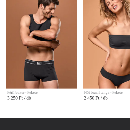
Férfi boxer - Fekete
Női brazil tanga - Fekete
3 250 Ft
/ db
2 450 Ft
/ db