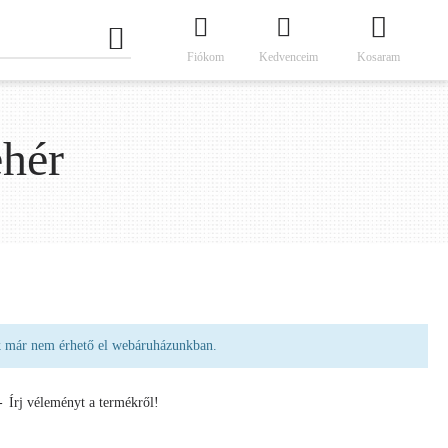
Fiókom
Kedvenceim
Kosaram
ehér
k már nem érhető el webáruházunkban.
-
Írj véleményt a termékről!