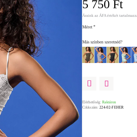
5 750 Ft
Áraink az ÁFA értékét tartalmazz
Méret
Más színben szeretnéd?
Elérhetőség:
Raktáron
Cikkszám:
224-02-FEHER