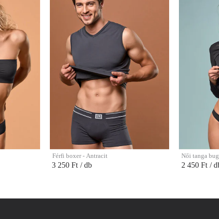
Férfi boxer - Antracit
Női tanga bug
3 250 Ft
/ db
2 450 Ft
/ d