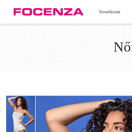
Termékeink
Női