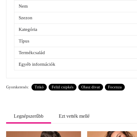
Nem
Szezon
Kategória
Típus
Termékcsalád
Egyéb információk
Gyorskeresés:
Trikó
Felül csipkés
Olasz divat
Focenza
Legnépszerűbb
Ezt vették mellé