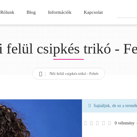
Rólunk
Blog
Információk
Kapcsolat
Keresés
 felül csipkés trikó - F
Női felül csipkés trikó - Fehér
h
o
m
e
Sajnáljuk, de ez a termé
0 vélemény