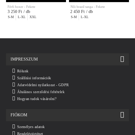
Férfi boxer - Fekete
Női brazil tanga - Fekete
F
3 250 Ft
/ db
2 450 Ft
/ db
S-M
L-XL
XXL
S-M
L-XL
IMPRESSZUM
Rólunk
Szállítási információk
Adatvédelmi nyilatkozat - GDPR
Általános szerződési feltételek
Hogyan tudok vásárolni?
FIÓKOM
Személyes adatok
Rendeléstörténet