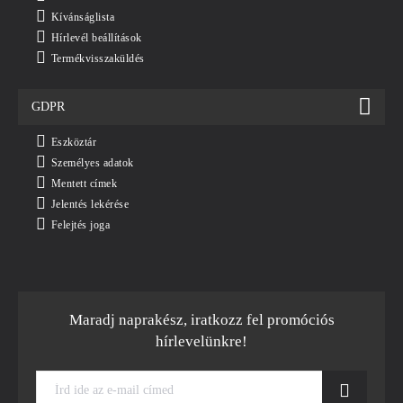
Kívánságlista
Hírlevél beállítások
Termékvisszaküldés
GDPR
Eszköztár
Személyes adatok
Mentett címek
Jelentés lekérése
Felejtés joga
Maradj naprakész, iratkozz fel promóciós
hírlevelünkre!
Írd
ide