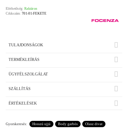
Elérhetőség:
Raktáron
Cikkszám:
701-01-FEKETE
TULAJDONSÁGOK
TERMÉKLEÍRÁS
ÜGYFÉLSZOLGÁLAT
SZÁLLÍTÁS
ÉRTÉKELÉSEK
Gyorskeresés:
Hosszú ujjú
Body garbós
Olasz divat