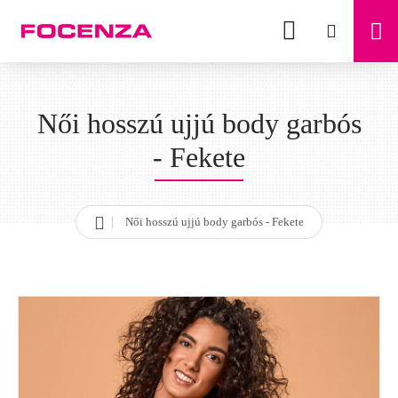
Női hosszú ujjú body garbós
- Fekete
Női hosszú ujjú body garbós - Fekete
h
o
m
e