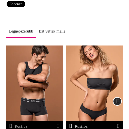
Focenza
Legnépszerűbb
Ezt vették mellé
Kosárba
Kosárba