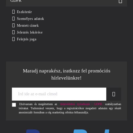
GDPR
Eszköztár
Személyes adatok
Mentett címek
Jelentés lekérése
Felejtés joga
Maradj naprakész, iratkozz fel promóciós
hírlevelünkre!
Írd
ide
az
Elolvastam és megértettem az
Adatvédelmi nyilatkozat - GDPR
szabályzatban
e-
leírtakat. Tudomásul veszem, hogy a regisztrációkor megadott adataim egy részét
mail
anonimizált formában a cég marketing célokra felhasználja.
címed