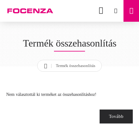
Termék összehasonlítás
Termék összehasonlítás
h
o
m
e
Nem választottál ki terméket az összehasonlításhoz!
Tovább