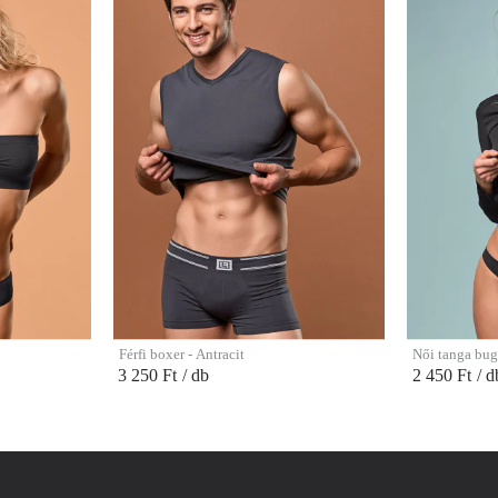
Férfi boxer - Antracit
Női tanga bug
3 250 Ft
/ db
2 450 Ft
/ d