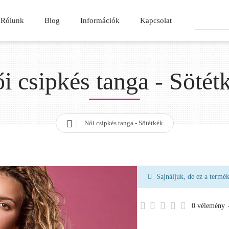
Rólunk
Blog
Információk
Kapcsolat
Keresés
i csipkés tanga - Sötét
Női csipkés tanga - Sötétkék
h
o
m
e
Sajnáljuk, de ez a termé
0 vélemény