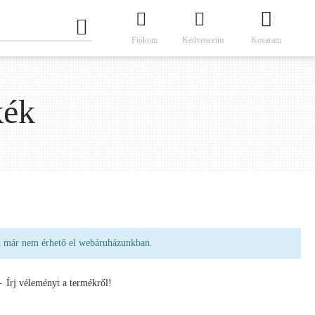
Fiókom
Kedvenceim
Kosaram
kék
k már nem érhető el webáruházunkban.
-
Írj véleményt a termékről!