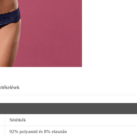
rtékelések
Sötétkék
92% polyamid és 8% elasztán