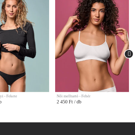
yi - Fekete
Női melltartó - Fehér
b
2 450 Ft
/ db