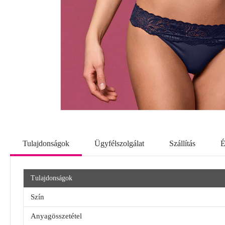
Tulajdonságok
Ügyfélszolgálat
Szállítás
É
Tulajdonságok
Szín
Anyagösszetétel