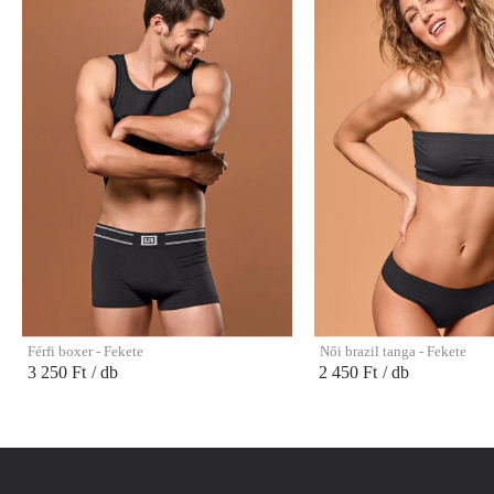
Férfi boxer - Fekete
Női brazil tanga - Fekete
3 250 Ft
/ db
2 450 Ft
/ db