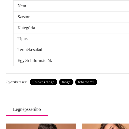
Nem
Szezon
Kategória
Típus
Termékcsalád
Egyéb információk
Gyorskeresés:
Csipkés tanga
tanga
fehérnemű
Legnépszerűbb