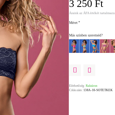
3 250 Ft
Áraink az ÁFA értékét tartalmazz
Méret
Más színben szeretnéd?
Elérhetőség:
Raktáron
Cikkszám:
138A-10-SOTETKEK