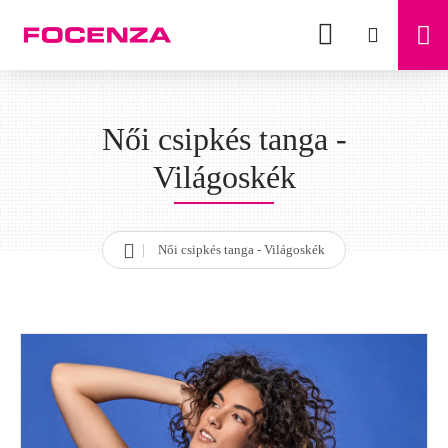
Női csipkés tanga -
Világoskék
Női csipkés tanga - Világoskék
h
o
m
e