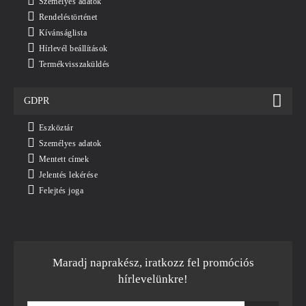
Személyes adatok
Rendeléstörténet
Kívánságlista
Hírlevél beállítások
Termékvisszaküldés
GDPR
Eszköztár
Személyes adatok
Mentett címek
Jelentés lekérése
Felejtés joga
Maradj naprakész, iratkozz fel promóciós
hírlevelünkre!