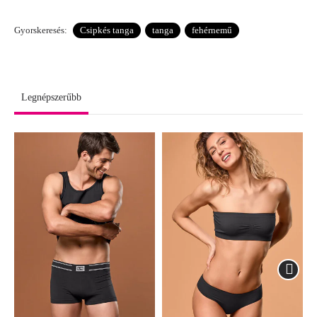
Gyorskeresés:
Csipkés tanga
tanga
fehérnemű
Legnépszerűbb