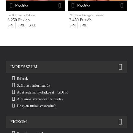
Kosárba
Kosárba
Férfi boxer - Fekete
Női brazil tanga - Fekete
F
3 250 Ft
/ db
2 450 Ft
/ db
S-M
L-XL
XXL
S-M
L-XL
IMPRESSZUM
Rólunk
Szállítási információk
Adatvédelmi nyilatkozat - GDPR
Általános szerződési feltételek
Hogyan tudok vásárolni?
FIÓKOM