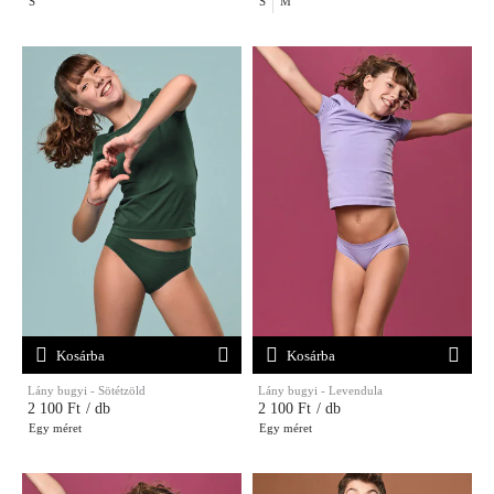
S
S
M
Kosárba
Kosárba
Lány bugyi - Sötétzöld
Lány bugyi - Levendula
2 100 Ft
/ db
2 100 Ft
/ db
Egy méret
Egy méret