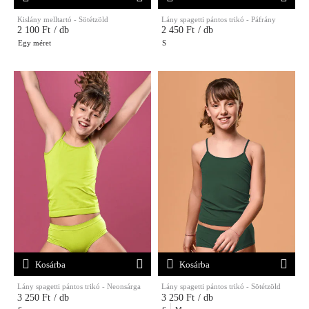
Kislány melltartó - Sötétzöld
Lány spagetti pántos trikó - Páfrány
2 100 Ft
/ db
2 450 Ft
/ db
Egy méret
S
Kosárba
Kosárba
Lány spagetti pántos trikó - Neonsárga
Lány spagetti pántos trikó - Sötétzöld
3 250 Ft
/ db
3 250 Ft
/ db