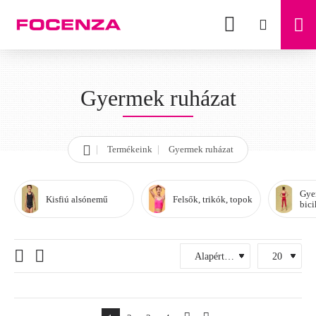
Gyermek ruházat
Termékeink
Gyermek ruházat
h
o
m
Gye
e
Kisfiú alsónemű
Felsők, trikók, topok
bici