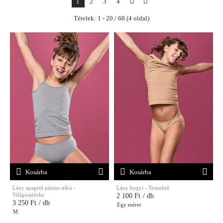
1
2
3
4
Tételek: 1 - 20 / 68 (4 oldal)
Kosárba
Kosárba
Lány spagetti pántos trikó -
Lány bugyi - Testszínű
Világosszürke
2 100 Ft
/ db
3 250 Ft
/ db
Egy méret
M