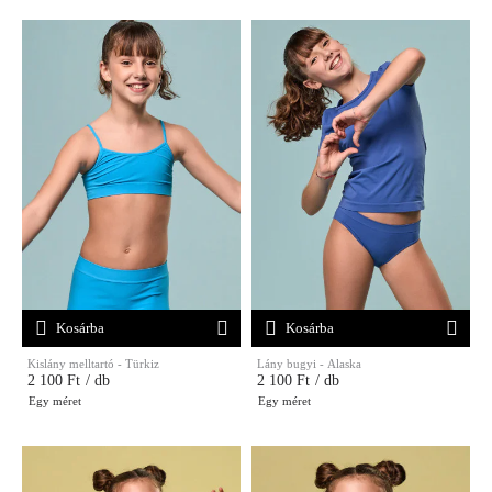
Kosárba
Kosárba
Kislány melltartó - Türkiz
Lány bugyi - Alaska
2 100 Ft
/ db
2 100 Ft
/ db
Egy méret
Egy méret