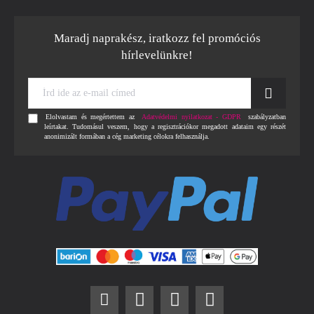
Maradj naprakész, iratkozz fel promóciós
hírlevelünkre!
Írd
ide
az
Elolvastam és megértettem az
Adatvédelmi nyilatkozat - GDPR
szabályzatban
e-
leírtakat. Tudomásul veszem, hogy a regisztrációkor megadott adataim egy részét
mail
anonimizált formában a cég marketing célokra felhasználja.
címed