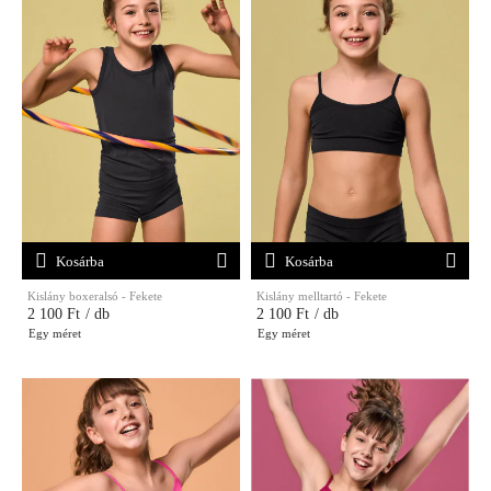
Kosárba
Kosárba
Kislány boxeralsó - Fekete
Kislány melltartó - Fekete
2 100 Ft
/ db
2 100 Ft
/ db
Egy méret
Egy méret