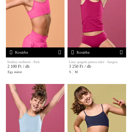
Kosárba
Kosárba
Kislány melltartó - Pink
Lány spagetti pántos trikó - Sangria
2 100 Ft
/ db
3 250 Ft
/ db
Egy méret
S
M