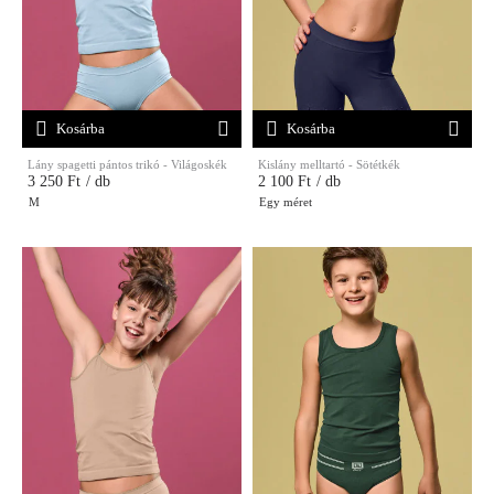
Kosárba
Kosárba
Lány spagetti pántos trikó - Világoskék
Kislány melltartó - Sötétkék
3 250 Ft
/ db
2 100 Ft
/ db
M
Egy méret