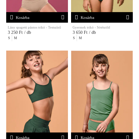
Kosárba
Kosárba
Lány spagetti pántos trikó - Testszínű
Gyermek trikó - Sötétzöld
3 250 Ft
/ db
3 650 Ft
/ db
S
M
S
M
Kosárba
Kosárba