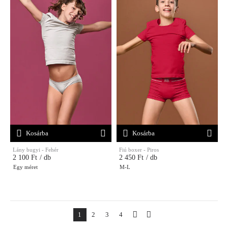
Kosárba
Kosárba
Lány bugyi - Fehér
Fiú boxer - Piros
2 100 Ft
/ db
2 450 Ft
/ db
Egy méret
M-L
1
2
3
4