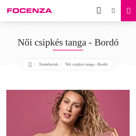
Női csipkés tanga - Bordó
Termékeink
Női csipkés tanga - Bordó
h
o
m
e