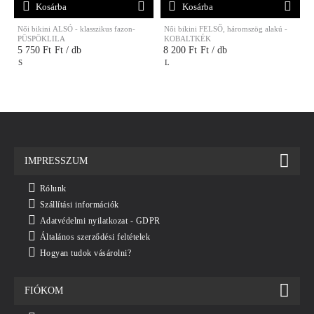
Kosárba
Kosárba
Női bikini ALSÓ - klasszikus fazon-
Női bikini FELSŐ, háromszög alakú -
N
PÜSPÖKLILA
KOBALTKÉK
5 750 Ft
Ft / db
8 200 Ft
Ft / db
S
L
IMPRESSZUM
Rólunk
Szállítási információk
Adatvédelmi nyilatkozat - GDPR
Általános szerződési feltételek
Hogyan tudok vásárolni?
FIÓKOM