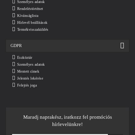
Személyes adatok
Rendeléstörténet
Kívánságlista
Hírlevél beállítások
Termékvisszaküldés
GDPR
Eszköztár
Személyes adatok
Mentett címek
Jelentés lekérése
Felejtés joga
Maradj naprakész, iratkozz fel promóciós
hírlevelünkre!