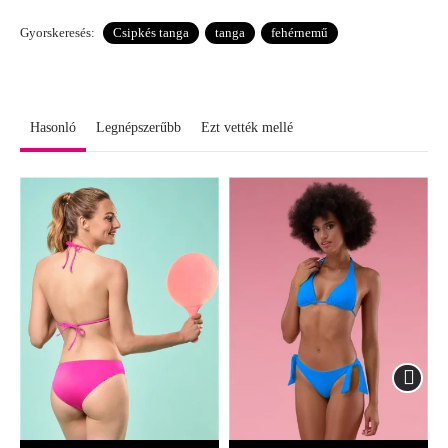
Gyorskeresés:
Csipkés tanga
tanga
fehérnemű
Hasonló
Legnépszerűbb
Ezt vették mellé